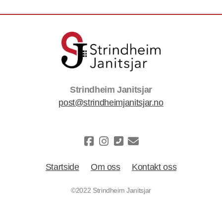
Strindheim Janitsjar
post@strindheimjanitsjar.no
Startside
Om oss
Kontakt oss
©2022 Strindheim Janitsjar
Driftes av Styreportalen AS