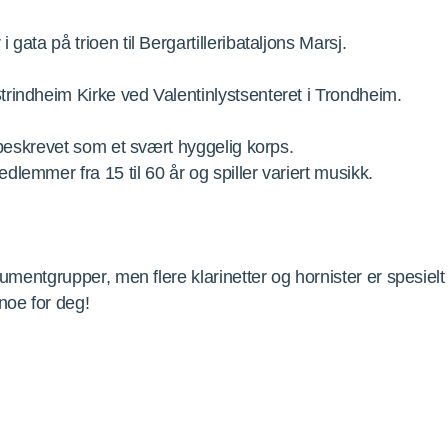
gata på trioen til Bergartilleribataljons Marsj.
rindheim Kirke ved Valentinlystsenteret i Trondheim.
g beskrevet som et svært hyggelig korps.
lemmer fra 15 til 60 år og spiller variert musikk.
trumentgrupper, men flere klarinetter og hornister er spesiel
noe for deg!